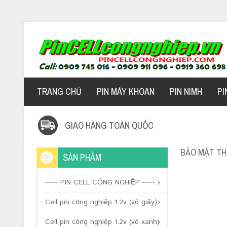
TRANG CHỦ
PIN MÁY KHOAN
PIN NIMH
PI
GIAO HÀNG TOÀN QUỐC
BẢO MẬT TH
SẢN PHẨM
----- PIN CELL CÔNG NGHIỆP -----
Cell pin công nghiệp 1.2v (vỏ giấy)
Cell pin công nghiệp 1.2v (vỏ xanh)