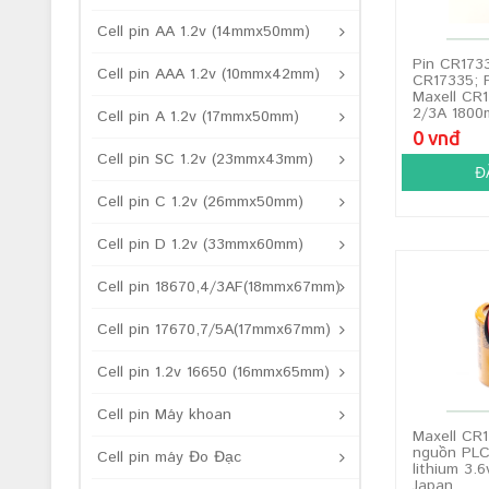
Cell pin AA 1.2v (14mmx50mm)
Pin CR1733
Cell pin AAA 1.2v (10mmx42mm)
CR17335; 
Maxell CR1
2/3A 1800
Cell pin A 1.2v (17mmx50mm)
0 vnđ
Cell pin SC 1.2v (23mmx43mm)
Đ
Cell pin C 1.2v (26mmx50mm)
Cell pin D 1.2v (33mmx60mm)
Cell pin 18670,4/3AF(18mmx67mm)
Cell pin 17670,7/5A(17mmx67mm)
Cell pin 1.2v 16650 (16mmx65mm)
Cell pin Máy khoan
Maxell CR1
nguồn PLC
Cell pin máy Đo Đạc
lithium 3.
Japan