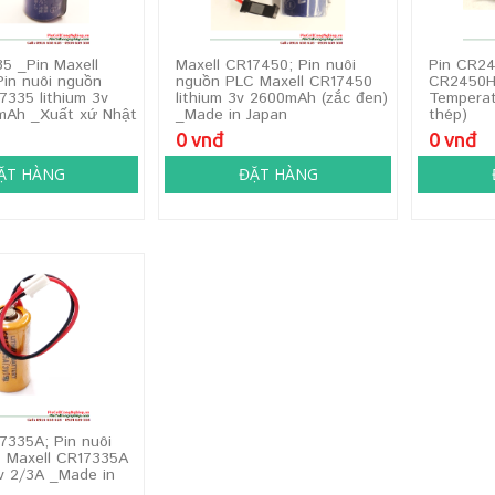
5 _Pin Maxell
Maxell CR17450; Pin nuôi
Pin CR24
Pin nuôi nguồn
nguồn PLC Maxell CR17450
CR2450HR
7335 lithium 3v
lithium 3v 2600mAh (zắc đen)
Temperat
mAh _Xuất xứ Nhật
_Made in Japan
thép)
0 vnđ
0 vnđ
ẶT HÀNG
ĐẶT HÀNG
7335A; Pin nuôi
 Maxell CR17335A
6v 2/3A _Made in