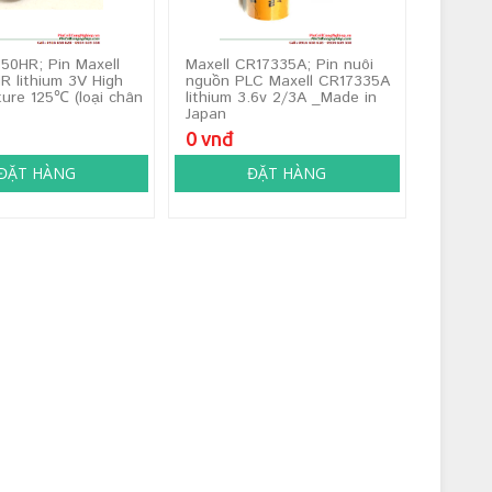
50HR; Pin Maxell
Maxell CR17335A; Pin nuôi
 lithium 3V High
nguồn PLC Maxell CR17335A
ure 125℃ (loại chân
lithium 3.6v 2/3A _Made in
Japan
0 vnđ
ĐẶT HÀNG
ĐẶT HÀNG