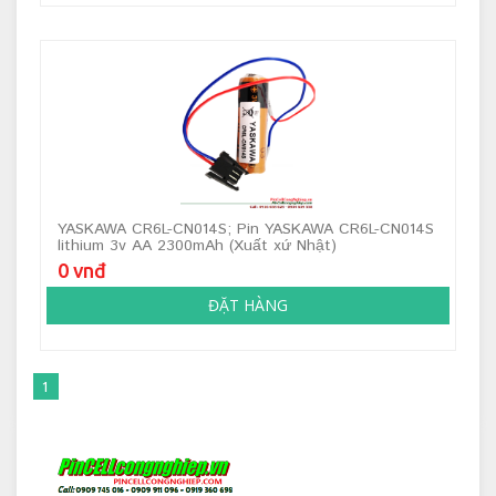
YASKAWA CR6L-CN014S; Pin YASKAWA CR6L-CN014S
lithium 3v AA 2300mAh (Xuất xứ Nhật)
0 vnđ
ĐẶT HÀNG
1