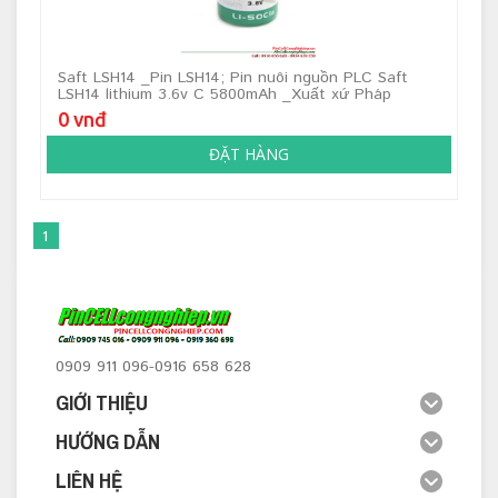
Saft LSH14 _Pin LSH14; Pin nuôi nguồn PLC Saft
LSH14 lithium 3.6v C 5800mAh _Xuất xứ Pháp
0 vnđ
ĐẶT HÀNG
1
0909 911 096-0916 658 628
GIỚI THIỆU
HƯỚNG DẪN
LIÊN HỆ