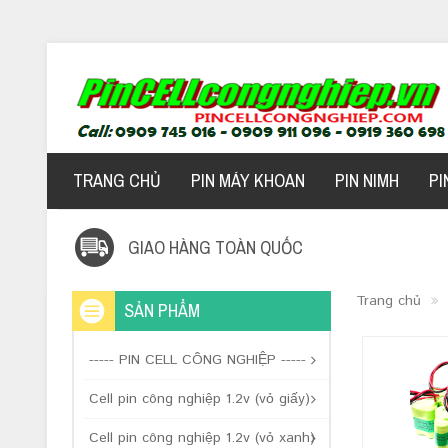
TRANG CHỦ
PIN MÁY KHOAN
PIN NIMH
PI
GIAO HÀNG TOÀN QUỐC
Trang chủ
SẢN PHẨM
----- PIN CELL CÔNG NGHIỆP -----
Cell pin công nghiệp 1.2v (vỏ giấy)
Cell pin công nghiệp 1.2v (vỏ xanh)