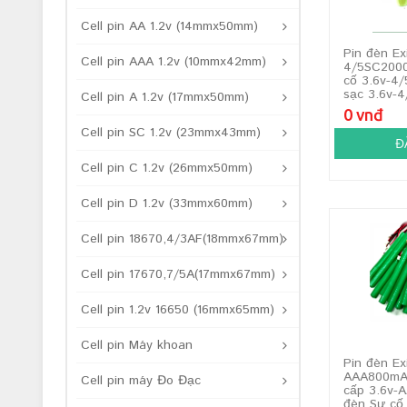
Cell pin AA 1.2v (14mmx50mm)
Pin đèn Ex
Cell pin AAA 1.2v (10mmx42mm)
4/5SC2000
cố 3.6v-4
sạc 3.6v-
Cell pin A 1.2v (17mmx50mm)
0 vnđ
Cell pin SC 1.2v (23mmx43mm)
Đ
Cell pin C 1.2v (26mmx50mm)
Cell pin D 1.2v (33mmx60mm)
Cell pin 18670,4/3AF(18mmx67mm)
Cell pin 17670,7/5A(17mmx67mm)
Cell pin 1.2v 16650 (16mmx65mm)
Cell pin Máy khoan
Pin đèn Ex
AAA800mAh
Cell pin máy Đo Đạc
cấp 3.6v-
đèn Sự cố