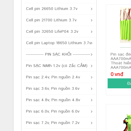
Cell pin 26650 Lithium 3.7v
Cell pin 21700 Lithium 3.7v
Cell pin 32650 LifeP04 3.2v
Cell pin Laptop 18650 Lithium 3.7v
------------ PIN SẠC KHỐI ------------
Pin sạc đè
AAA700mAh
Thoát hiể
Pin SẠC NiMh 1.2v (có Zắc CẮM)
AAA700m
0 vnđ
Pin sạc 2.4v, Pin nguồn 2.4v
Đ
Pin sạc 3.6v, Pin nguồn 3.6v
Pin sạc 4.8v, Pin nguồn 4.8v
Pin sạc 6.0v, Pin nguồn 6.0v
Pin sạc 7.2v, Pin nguồn 7.2v