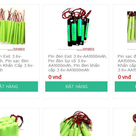
n Exit 3.6v-
Pin đèn Exit 3.6v-AA1000mAh,
Pin sạc đ
, Pin sạc đèn
Pin đèn Sự cố 3.6v-
AA1500mA
m Khẩn Cấp 3.6v-
AA1000mAh, Pin đèn khẩn
Khẩn cấp
Ah
cấp 3.6v-AA1000mAh
3.6v-AA
0 vnđ
0 vnđ
ẶT HÀNG
ĐẶT HÀNG