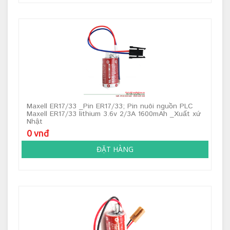
Maxell ER17/33 _Pin ER17/33; Pin nuôi nguồn PLC
Maxell ER17/33 lithium 3.6v 2/3A 1600mAh _Xuất xứ
Nhật
0 vnđ
ĐẶT HÀNG