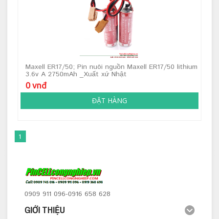
Maxell ER17/50; Pin nuôi nguồn Maxell ER17/50 lithium
3.6v A 2750mAh _Xuất xứ Nhật
0 vnđ
ĐẶT HÀNG
1
0909 911 096-0916 658 628
GIỚI THIỆU