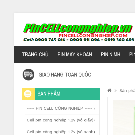
TRANG CHỦ
PIN MÁY KHOAN
PIN NIMH
PI
GIAO HÀNG TOÀN QUỐC
Sản ph
SẢN PHẨM
----- PIN CELL CÔNG NGHIỆP -----
Cell pin công nghiệp 1.2v (vỏ giấy)
Cell pin công nghiệp 1.2v (vỏ xanh)