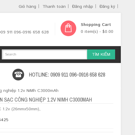
Giỏ hàng
Thanh toán
Đăng nhập
Đăng ký
Shopping Cart
0 item(s) - $0.00
0909 911 096-0916 658 628
TÌM KIẾM
HOTLINE: 0909 911 096-0916 658 628
g nghiệp 1.2v NiMh C3000mAh
IN SẠC CÔNG NGHIỆP 1.2V NIMH C3000MAH
 C 1.2v (26mmx50mm)
,
6425