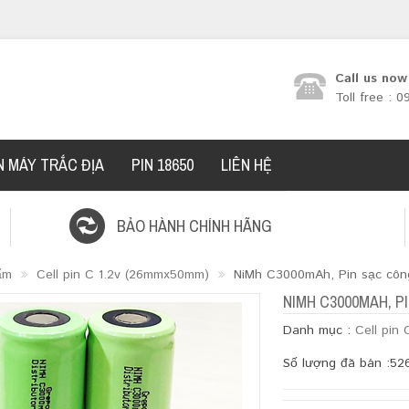
Call us now
Toll free : 
N MÁY TRẮC ĐỊA
PIN 18650
LIÊN HỆ
BẢO HÀNH CHÍNH HÃNG
ẩm
Cell pin C 1.2v (26mmx50mm)
NiMh C3000mAh, Pin sạc côn
NIMH C3000MAH, P
Danh mục :
Cell pin
Số lượng đã bán :52