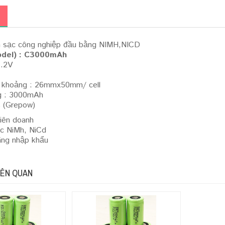
in sạc công nghiệp đầu bằng NIMH,NICD
odel) : C3000mAh
1.2V
c khoảng : 26mmx50mm/ cell
g : 3000mAh
s (Grepow)
Liên doanh
ạc NiMh, NiCd
hãng nhập khẩu
IÊN QUAN